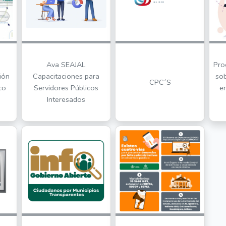
Ava SEAJAL
Pro
ión
Capacitaciones para
so
CPC´S
co
Servidores Públicos
e
Interesados