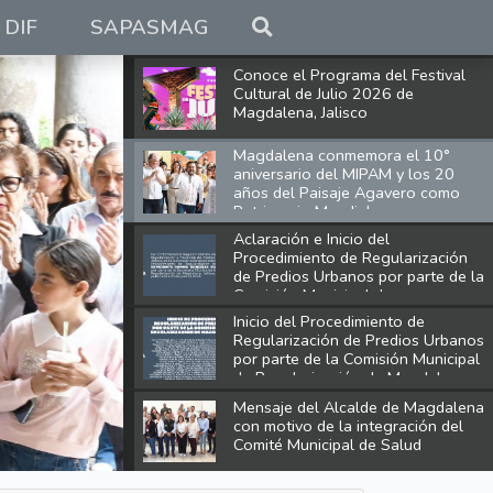
DIF
SAPASMAG
Conoce el Programa del Festival
Cultural de Julio 2026 de
Magdalena, Jalisco
Magdalena conmemora el 10°
aniversario del MIPAM y los 20
años del Paisaje Agavero como
Patrimonio Mundial
Aclaración e Inicio del
Procedimiento de Regularización
de Predios Urbanos por parte de la
Comisión Municipal de
Regularización de Magdalena,
Inicio del Procedimiento de
Jalisco
Regularización de Predios Urbanos
por parte de la Comisión Municipal
de Regularización de Magdalena,
Jalisco
Mensaje del Alcalde de Magdalena
con motivo de la integración del
Comité Municipal de Salud